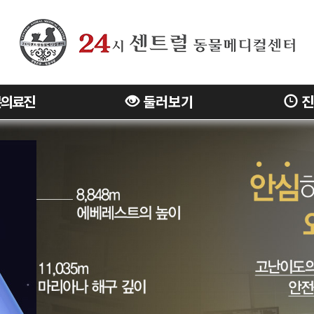
의료진
둘러보기
진