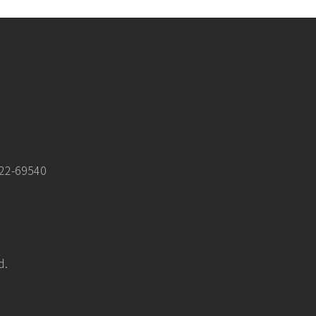
-69540
d.