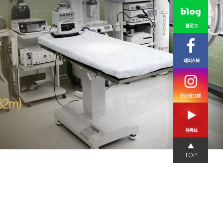
▲
TOP